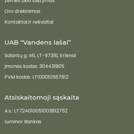
Žemės ūkio laistymas
Oro drėkinimas
Kontaktai ir rekvizitai
UAB “Vandens lašai”
Salantų g. 46, LT-97316, Erlėnai
Įmonės kodas: 304431905
PVM kodas: LT100010587812
Atsiskaitomoji sąskaita
A.s.: LT724010051003812752
Luminor Bankas