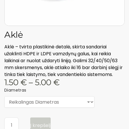
Aklė
Aklė – tvirta plastikinė detalė, skirta sandariai
užaklinti HDPE ir LDPE vamzdynų galus, kai reikia
laikinai ar nuolat uždaryti liniją. Galimi 32/40/50/63
mm skersmenys, aklė atlaiko iki 16 bar darbinį slėgį ir
tinka tiek laistymo, tiek vandentiekio sistemoms.
1.50
€
–
5.00
€
Diametras
Į krepšelį