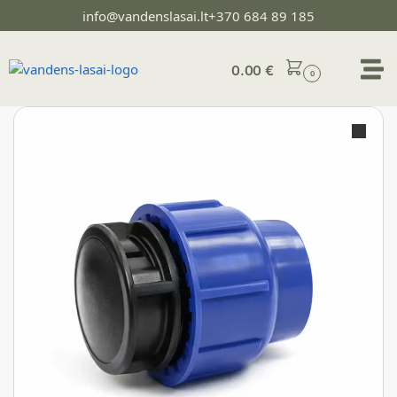
info@vandenslasai.lt
+370 684 89 185
0.00
€
0