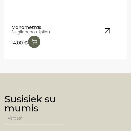
etras
Leo elekt
rino užpildu
Galia 5.5
670.00
Susisiek su
mumis