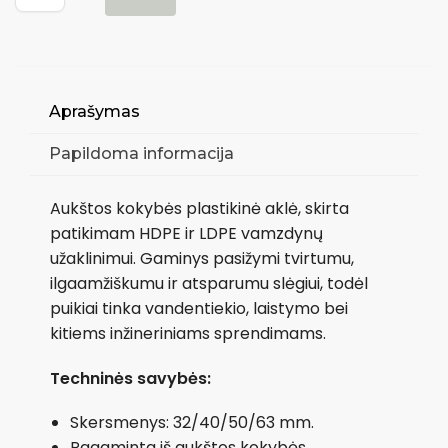
Aprašymas
Papildoma informacija
Aukštos kokybės plastikinė aklė, skirta
patikimam HDPE ir LDPE vamzdynų
užaklinimui. Gaminys pasižymi tvirtumu,
ilgaamžiškumu ir atsparumu slėgiui, todėl
puikiai tinka vandentiekio, laistymo bei
kitiems inžineriniams sprendimams.
Techninės savybės:
Skersmenys: 32/40/50/63 mm.
Pagaminta iš aukštos kokybės