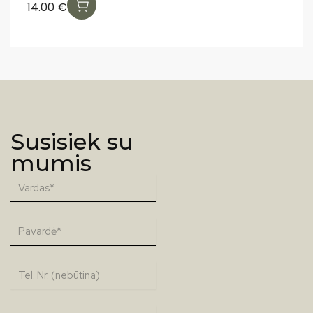
14.00
€
6
Susisiek su
mumis