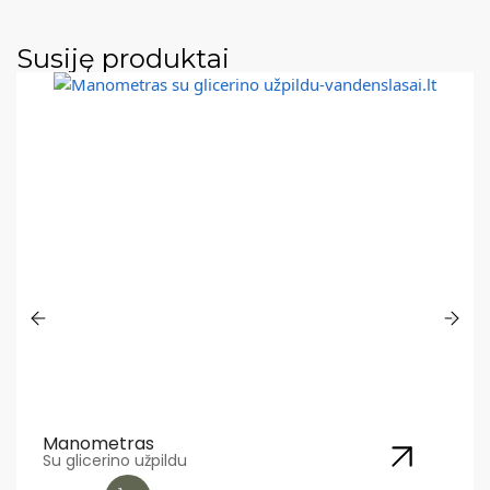
Susiję produktai
Manometras
L
Su glicerino užpildu
G