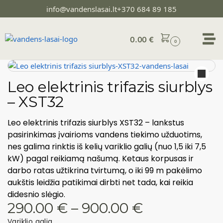
info@vandenslasai.lt
+370 684 89 185
0.00
€
0
Leo elektrinis trifazis siurblys
– XST32
Leo elektrinis trifazis siurblys XST32 – lankstus
pasirinkimas įvairioms vandens tiekimo užduotims,
nes galima rinktis iš kelių variklio galių (nuo 1,5 iki 7,5
kW) pagal reikiamą našumą. Ketaus korpusas ir
darbo ratas užtikrina tvirtumą, o iki 99 m pakėlimo
aukštis leidžia patikimai dirbti net tada, kai reikia
didesnio slėgio.
290.00
€
–
900.00
€
Variklio galia