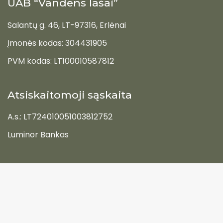
UAB “Vandens lašai”
Salantų g. 46, LT-97316, Erlėnai
Įmonės kodas: 304431905
PVM kodas: LT100010587812
Atsiskaitomoji sąskaita
A.s.: LT724010051003812752
Luminor Bankas