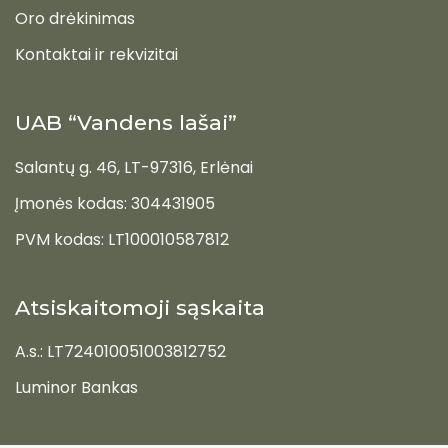
Oro drėkinimas
Kontaktai ir rekvizitai
UAB “Vandens lašai”
Salantų g. 46, LT-97316, Erlėnai
Įmonės kodas: 304431905
PVM kodas: LT100010587812
Atsiskaitomoji sąskaita
A.s.: LT724010051003812752
Luminor Bankas