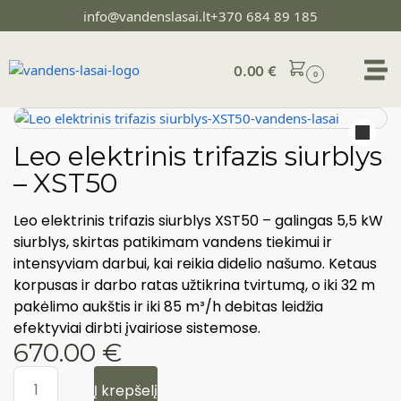
info@vandenslasai.lt
+370 684 89 185
0.00
€
0
Leo elektrinis trifazis siurblys
– XST50
Leo elektrinis trifazis siurblys XST50 – galingas 5,5 kW
siurblys, skirtas patikimam vandens tiekimui ir
intensyviam darbui, kai reikia didelio našumo. Ketaus
korpusas ir darbo ratas užtikrina tvirtumą, o iki 32 m
pakėlimo aukštis ir iki 85 m³/h debitas leidžia
efektyviai dirbti įvairiose sistemose.
670.00
€
Į krepšelį