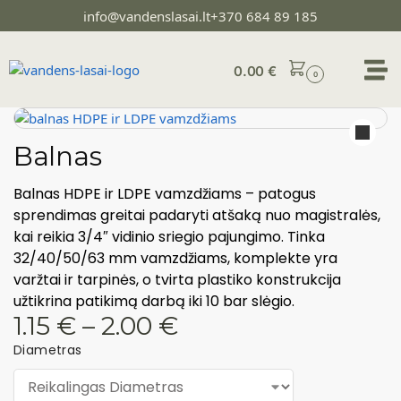
info@vandenslasai.lt
+370 684 89 185
0.00
€
0
Balnas
Balnas HDPE ir LDPE vamzdžiams – patogus
sprendimas greitai padaryti atšaką nuo magistralės,
kai reikia 3/4″ vidinio sriegio pajungimo. Tinka
32/40/50/63 mm vamzdžiams, komplekte yra
varžtai ir tarpinės, o tvirta plastiko konstrukcija
užtikrina patikimą darbą iki 10 bar slėgio.
1.15
€
–
2.00
€
Diametras