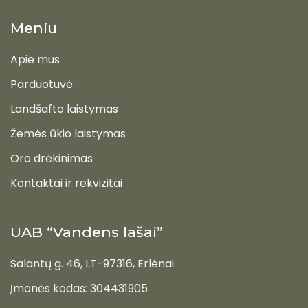
Meniu
Apie mus
Parduotuvė
Landšafto laistymas
Žemės ūkio laistymas
Oro drėkinimas
Kontaktai ir rekvizitai
UAB “Vandens lašai”
Salantų g. 46, LT-97316, Erlėnai
Įmonės kodas: 304431905