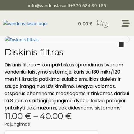
info@vandenslasai.lt
+370 684 89 185
0.00
€
0
Diskinis filtras
Diskinis filtras – kompaktiškas sprendimas švariam
vandeniui laistymo sistemoje, kuris su 130 mikr/120
mesh filtracija patikimai sulaiko smulkias daleles ir
saugo įrangą nuo užsikimšimo. Lengvai valomas,
atsparus cheminėms medžiagoms ir tinkamas darbui
iki 8 bar, o skirtingi pajungimo dydžiai leidžia patogiai
pritaikyti tiek mažoms, tiek didesnėms sistemoms.
11.00
€
–
40.00
€
Pajungimas