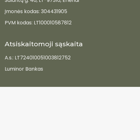
Salantų g. 46, LT-97316, Erlėnai
Įmonės kodas: 304431905
PVM kodas: LT100010587812
Atsiskaitomoji sąskaita
A.s.: LT724010051003812752
Luminor Bankas