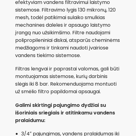
efektyviam vandens filtravimui laistymo
sistemose. Filtravimo lygis 130 mikronų, 120
mesh, todėl patikimai sulaiko smulkias
mechanines daleles ir apsaugo laistymo
įrangą nuo užsikimšimo. Filtre naudojami
polipropileniniai diskai, atsparūs cheminėms
medžiagoms ir tinkami naudoti įvairiose
vandens tiekimo sistemose.
Filtras lengvai ir paprastai valomas, gali būti
montuojamas sistemose, kurių darbinis
slėgis iki 8 bar. Rekomenduojama montuoti
už smėlio filtro papildomai apsaugai.
Galimi skirtingi pajungimo dydžiai su
išoriniais sriegiais ir atitinkamu vandens
pralaidumu:
3/4″ pajungimas, vandens pralaidumas iki