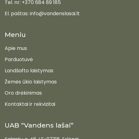
Tel. nr: +370 684 89 185
El. paštas: info@vandenslasai.lt
Meniu
Apie mus
Parduotuvė
Landšafto laistymas
Žemės ūkio laistymas
Oro drėkinimas
Kontaktai ir rekvizitai
UAB “Vandens lašai”