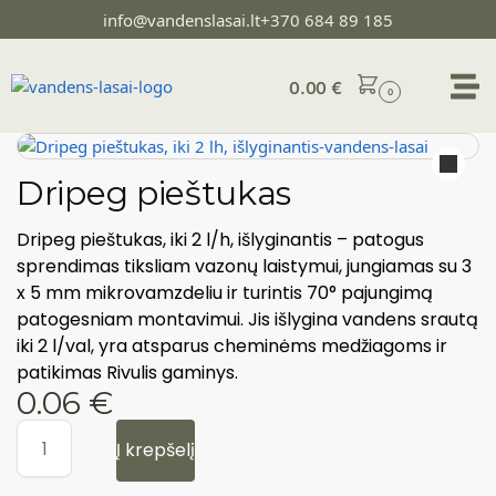
info@vandenslasai.lt
+370 684 89 185
0.00
€
0
Dripeg pieštukas
Dripeg pieštukas, iki 2 l/h, išlyginantis – patogus
sprendimas tiksliam vazonų laistymui, jungiamas su 3
x 5 mm mikrovamzdeliu ir turintis 70° pajungimą
patogesniam montavimui. Jis išlygina vandens srautą
iki 2 l/val, yra atsparus cheminėms medžiagoms ir
patikimas Rivulis gaminys.
0.06
€
Į krepšelį