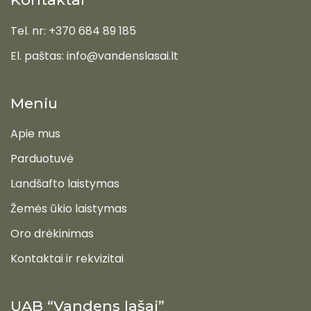
Tel. nr: +370 684 89 185
El. paštas: info@vandenslasai.lt
Meniu
Apie mus
Parduotuvė
Landšafto laistymas
Žemės ūkio laistymas
Oro drėkinimas
Kontaktai ir rekvizitai
UAB “Vandens lašai”