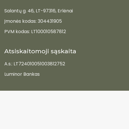
Salantų g. 46, LT-97316, Erlėnai
Įmonės kodas: 304431905
PVM kodas: LT100010587812
Atsiskaitomoji sąskaita
A.s.: LT724010051003812752
Luminor Bankas