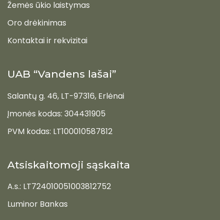
Žemės ūkio laistymas
Oro drėkinimas
Kontaktai ir rekvizitai
UAB “Vandens lašai”
Salantų g. 46, LT-97316, Erlėnai
Įmonės kodas: 304431905
PVM kodas: LT100010587812
Atsiskaitomoji sąskaita
A.s.: LT724010051003812752
Luminor Bankas