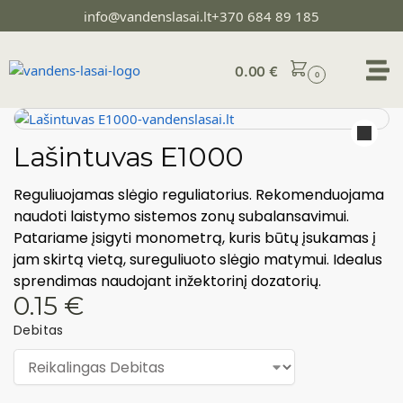
info@vandenslasai.lt
+370 684 89 185
0.00
€
0
Lašintuvas E1000
Reguliuojamas slėgio reguliatorius. Rekomenduojama
naudoti laistymo sistemos zonų subalansavimui.
Patariame įsigyti monometrą, kuris būtų įsukamas į
jam skirtą vietą, sureguliuoto slėgio matymui. Idealus
sprendimas naudojant inžektorinį dozatorių.
0.15
€
Debitas