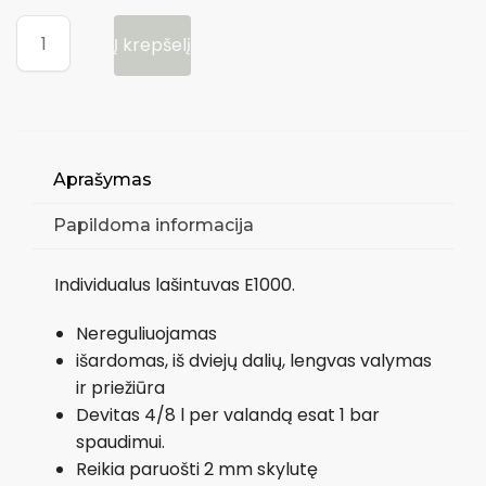
Į krepšelį
Aprašymas
Papildoma informacija
Individualus lašintuvas E1000.
Nereguliuojamas
išardomas, iš dviejų dalių, lengvas valymas
ir priežiūra
Devitas 4/8 l per valandą esat 1 bar
spaudimui.
Reikia paruošti 2 mm skylutę