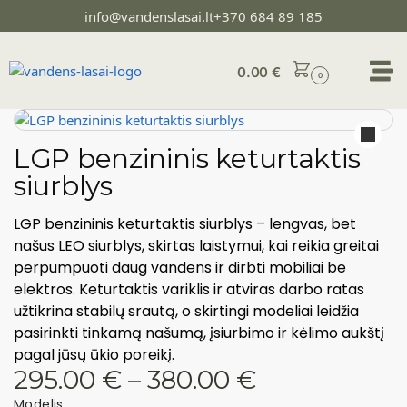
info@vandenslasai.lt
+370 684 89 185
0.00
€
0
LGP benzininis keturtaktis
siurblys
LGP benzininis keturtaktis siurblys – lengvas, bet
našus LEO siurblys, skirtas laistymui, kai reikia greitai
perpumpuoti daug vandens ir dirbti mobiliai be
elektros. Keturtaktis variklis ir atviras darbo ratas
užtikrina stabilų srautą, o skirtingi modeliai leidžia
pasirinkti tinkamą našumą, įsiurbimo ir kėlimo aukštį
pagal jūsų ūkio poreikį.
295.00
€
–
380.00
€
Modelis