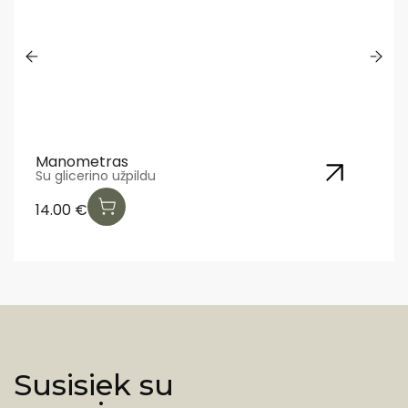
as
Leo elektrini
užpildu
Galia 5.5 kW.
670.00
€
Susisiek su