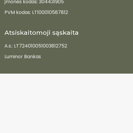
Įmonės kodas: 304431905
PVM kodas: LT100010587812
Atsiskaitomoji sąskaita
A.s.: LT724010051003812752
Luminor Bankas