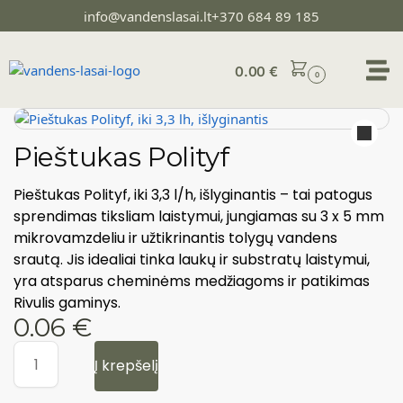
info@vandenslasai.lt
+370 684 89 185
0.00
€
0
Pieštukas Polityf
Pieštukas Polityf, iki 3,3 l/h, išlyginantis – tai patogus
sprendimas tiksliam laistymui, jungiamas su 3 x 5 mm
mikrovamzdeliu ir užtikrinantis tolygų vandens
srautą. Jis idealiai tinka laukų ir substratų laistymui,
yra atsparus cheminėms medžiagoms ir patikimas
Rivulis gaminys.
0.06
€
Į krepšelį