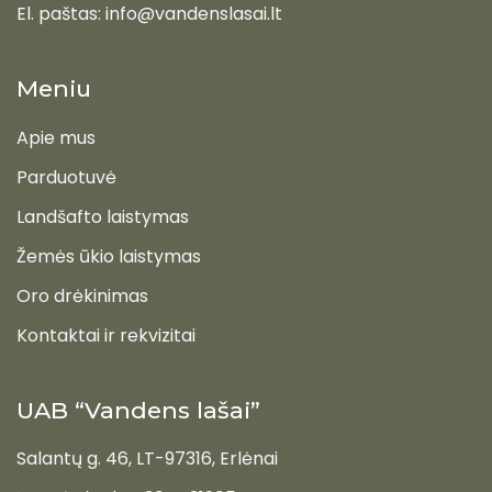
El. paštas: info@vandenslasai.lt
Meniu
Apie mus
Parduotuvė
Landšafto laistymas
Žemės ūkio laistymas
Oro drėkinimas
Kontaktai ir rekvizitai
UAB “Vandens lašai”
Salantų g. 46, LT-97316, Erlėnai